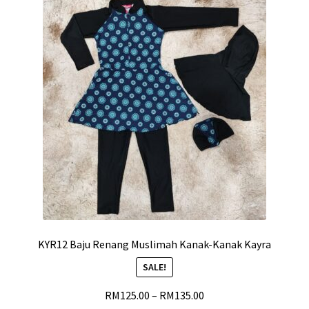
KYR12 Baju Renang Muslimah Kanak-Kanak Kayra
SALE!
RM
125.00
–
RM
135.00