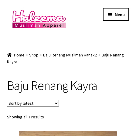
Skip
Skip
Menu
to
to
navigation
content
Home
Lokasi Kedai
Home
Shop
Baju Renang Muslimah Kanak2
Baju Renang
Kayra
YEAR END SALE
Baju Renang Kayra
Expand
Baju Renang Muslimah
child
menu
Expand
Baju Renang Lelaki
child
menu
Expand
Showing all 7 results
Baju Renang Muslimah Kanak2
child
menu
Baju Renang Kayra