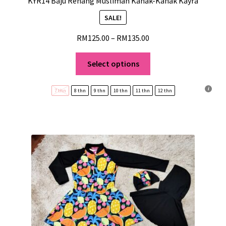
KYR14 Baju Renang Muslimah Kanak-Kanak Kayra
Cancellation, Shipping and Return Policy
SALE!
RM
125.00
–
RM
135.00
Select options
7 thn
8 thn
9 thn
10 thn
11 thn
12 thn