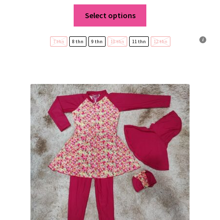
Select options
7 thn
8 thn
9 thn
10 thn
11 thn
12 thn