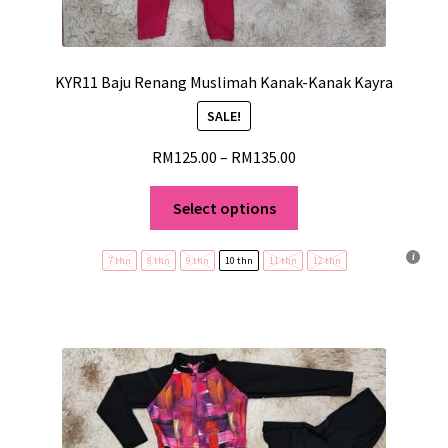
KYR11 Baju Renang Muslimah Kanak-Kanak Kayra
SALE!
RM
125.00
–
RM
135.00
Select options
7 thn
8 thn
9 thn
10 thn
11 thn
12 thn