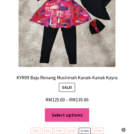
KYR09 Baju Renang Muslimah Kanak-Kanak Kayra
SALE!
RM
125.00
–
RM
135.00
Select options
7 thn
8 thn
9 thn
10 thn
11 thn
12 thn