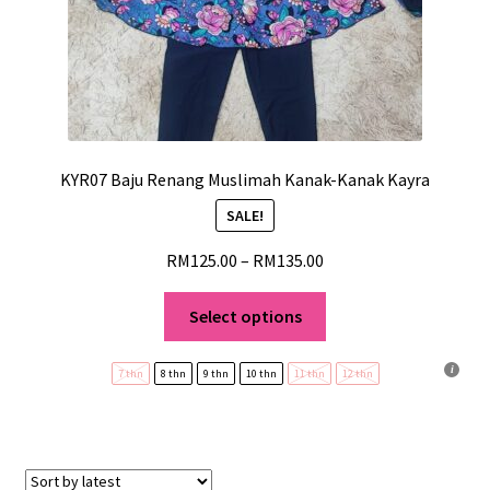
KYR07 Baju Renang Muslimah Kanak-Kanak Kayra
SALE!
RM
125.00
–
RM
135.00
Select options
7 thn
8 thn
9 thn
10 thn
11 thn
12 thn