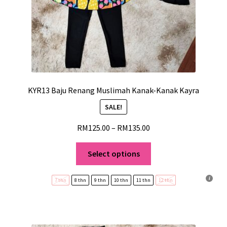
KYR13 Baju Renang Muslimah Kanak-Kanak Kayra
SALE!
RM
125.00
–
RM
135.00
Select options
7 thn
8 thn
9 thn
10 thn
11 thn
12 thn