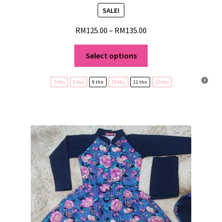
SALE!
RM
125.00
–
RM
135.00
Select options
7 thn
8 thn
9 thn
10 thn
11 thn
12 thn