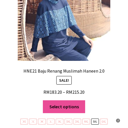
HNE21 Baju Renang Muslimah Haneen 2.0
SALE!
RM
183.20
–
RM
215.20
Select options
XS
S
M
L
XL
XXL
3XL
4XL
5XL
6XL