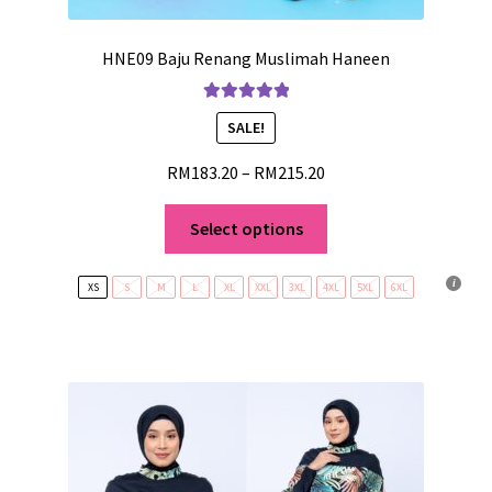
HNE09 Baju Renang Muslimah Haneen
Rated
5.00
SALE!
out of 5
RM
183.20
–
RM
215.20
Select options
XS
S
M
L
XL
XXL
3XL
4XL
5XL
6XL