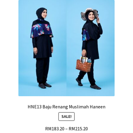
HNE13 Baju Renang Muslimah Haneen
SALE!
RM
183.20
–
RM
215.20