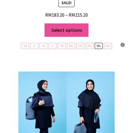
SALE!
RM
183.20
–
RM
215.20
Select options
XS
S
M
L
XL
XXL
3XL
4XL
5XL
6XL