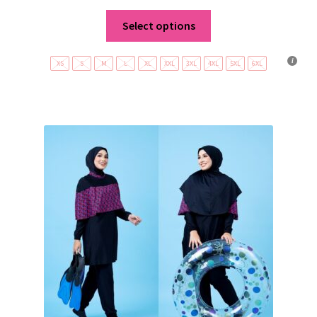
Select options
XS
S
M
L
XL
XXL
3XL
4XL
5XL
6XL