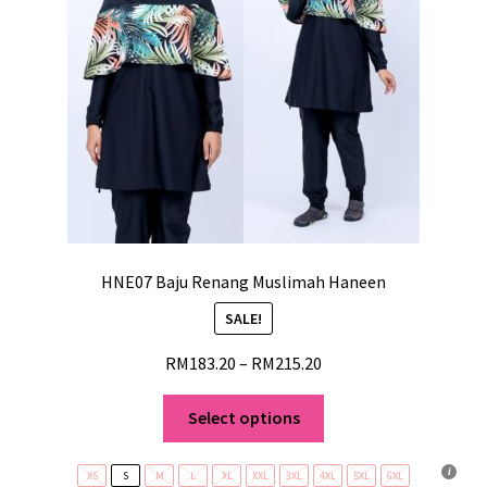
HNE07 Baju Renang Muslimah Haneen
SALE!
RM
183.20
–
RM
215.20
Select options
XS
S
M
L
XL
XXL
3XL
4XL
5XL
6XL