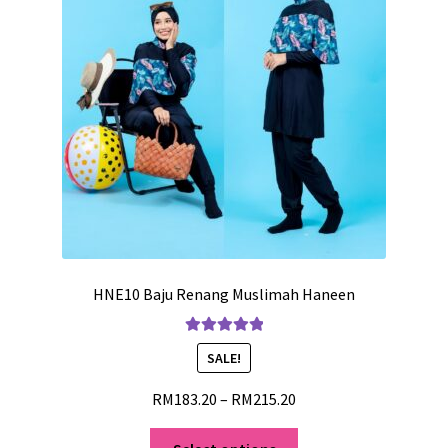
HNE10 Baju Renang Muslimah Haneen
Rated
5.00
SALE!
out of 5
RM
183.20
–
RM
215.20