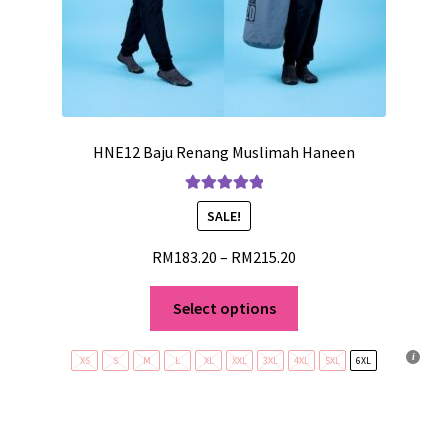
HNE12 Baju Renang Muslimah Haneen
Rated
5.00
SALE!
out of 5
RM
183.20
–
RM
215.20
Select options
XS
S
M
L
XL
XXL
3XL
4XL
5XL
6XL