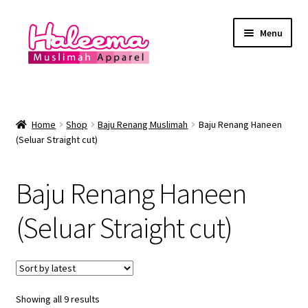
Skip
Skip
Menu
to
to
navigation
content
Home
Lokasi Kedai
Home
Shop
Baju Renang Muslimah
Baju Renang Haneen
(Seluar Straight cut)
YEAR END SALE
Baju Renang Haneen
Expand
Baju Renang Muslimah
child
(Seluar Straight cut)
menu
Baju Renang Asma
Baju Renang Farha
Showing all 9 results
Baju Renang Ameena