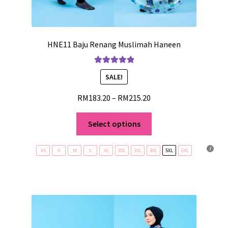
HNE11 Baju Renang Muslimah Haneen
Rated
5.00
SALE!
out of 5
RM
183.20
–
RM
215.20
Select options
XS
S
M
L
XL
XXL
3XL
4XL
5XL
6XL