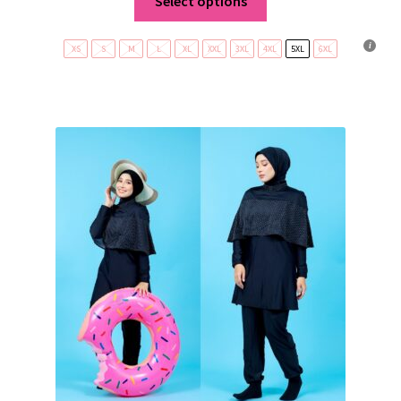
Select options
XS
S
M
L
XL
XXL
3XL
4XL
5XL
6XL