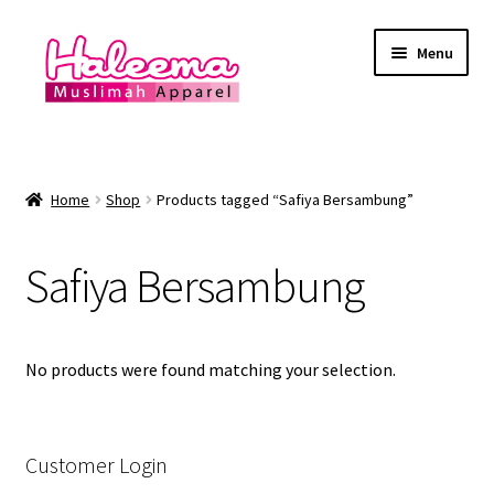
Skip
Skip
Menu
to
to
navigation
content
Home
Lokasi Kedai
Home
Shop
Products tagged “Safiya Bersambung”
YEAR END SALE
Safiya Bersambung
Expand
Baju Renang Muslimah
child
menu
Expand
No products were found matching your selection.
Baju Renang Lelaki
child
menu
Expand
Baju Renang Muslimah Kanak2
child
Customer Login
menu
Expand
Baju Renang Kanak2 Lelaki