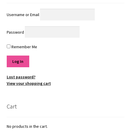
child
menu
Expand
Tudung Renang
Username or Email
child
menu
Haleema Swimwear di Media
Password
Testimonial
Remember Me
Cancellation, Shipping and Return Policy
Lost password?
View your shopping cart
Cart
No products in the cart.