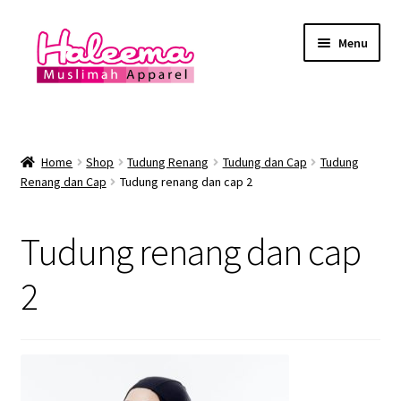
Skip
Skip
Menu
to
to
navigation
content
Home
Lokasi Kedai
Home
Shop
Tudung Renang
Tudung dan Cap
Tudung
Renang dan Cap
Tudung renang dan cap 2
YEAR END SALE
Tudung renang dan cap
Expand
Baju Renang Muslimah
child
2
menu
Expand
Baju Renang Lelaki
child
menu
Expand
Baju Renang Muslimah Kanak2
child
menu
Expand
Baju Renang Kanak2 Lelaki