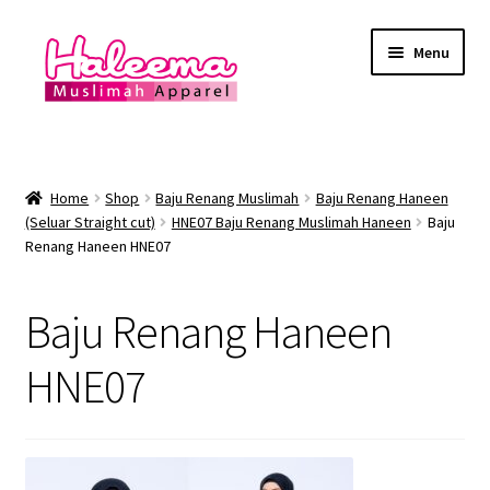
Skip
Skip
Menu
to
to
navigation
content
Home
Lokasi Kedai
Home
Shop
Baju Renang Muslimah
Baju Renang Haneen
(Seluar Straight cut)
HNE07 Baju Renang Muslimah Haneen
Baju
Renang Haneen HNE07
YEAR END SALE
Expand
Baju Renang Muslimah
Baju Renang Haneen
child
menu
Expand
HNE07
Baju Renang Lelaki
child
menu
Expand
Baju Renang Muslimah Kanak2
child
menu
Expand
Baju Renang Kanak2 Lelaki