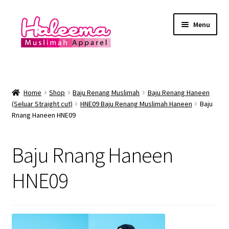
Skip
Skip
Menu
to
to
navigation
content
Home
Lokasi Kedai
Home
Shop
Baju Renang Muslimah
Baju Renang Haneen
(Seluar Straight cut)
HNE09 Baju Renang Muslimah Haneen
Baju
Rnang Haneen HNE09
YEAR END SALE
Expand
Baju Renang Muslimah
Baju Rnang Haneen
child
menu
Expand
HNE09
Baju Renang Lelaki
child
menu
Expand
Baju Renang Muslimah Kanak2
child
menu
Expand
Baju Renang Kanak2 Lelaki