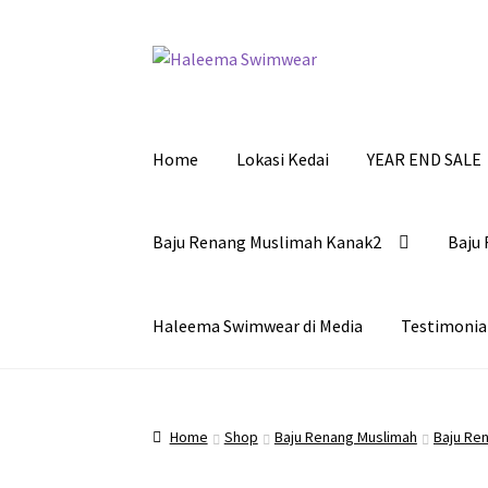
Skip
Skip
to
to
navigation
content
Home
Lokasi Kedai
YEAR END SALE
Baju Renang Muslimah Kanak2
Baju 
Haleema Swimwear di Media
Testimonia
Home
Shop
Baju Renang Muslimah
Baju Ren