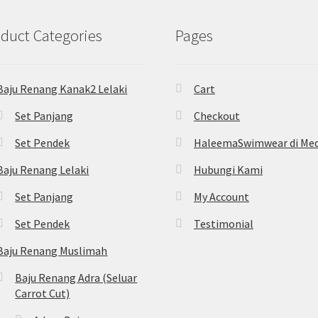
duct Categories
Pages
Baju Renang Kanak2 Lelaki
Cart
Set Panjang
Checkout
Set Pendek
HaleemaSwimwear di Med
Baju Renang Lelaki
Hubungi Kami
Set Panjang
My Account
Set Pendek
Testimonial
Baju Renang Muslimah
Baju Renang Adra (Seluar
Carrot Cut)