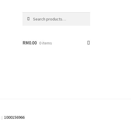
Search
Search
for:
RM
0.00
0 items
1000156966