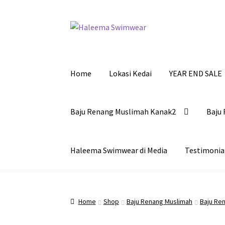
Skip
Skip
to
to
navigation
content
Home
Lokasi Kedai
YEAR END SALE
Baju Renang Muslimah Kanak2
Baju 
Haleema Swimwear di Media
Testimonia
Home
Shop
Baju Renang Muslimah
Baju Re