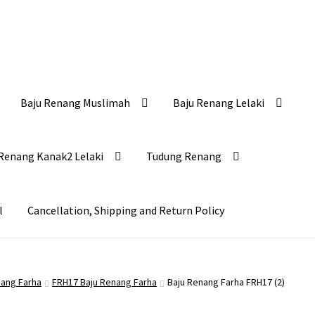
Baju Renang Muslimah
Baju Renang Lelaki
Renang Kanak2 Lelaki
Tudung Renang
l
Cancellation, Shipping and Return Policy
nang Farha
FRH17 Baju Renang Farha
Baju Renang Farha FRH17 (2)