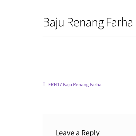
Baju Renang Farha 
Post
Previous
FRH17 Baju Renang Farha
post:
navigation
Leave a Reply