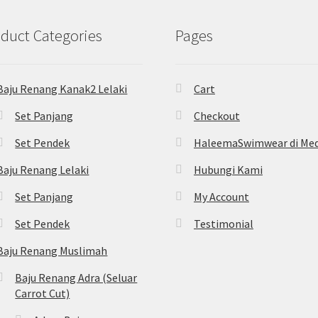
duct Categories
Pages
Baju Renang Kanak2 Lelaki
Cart
Set Panjang
Checkout
Set Pendek
HaleemaSwimwear di Med
Baju Renang Lelaki
Hubungi Kami
Set Panjang
My Account
Set Pendek
Testimonial
Baju Renang Muslimah
Baju Renang Adra (Seluar
Carrot Cut)