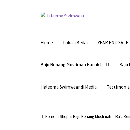
Skip
Skip
to
to
navigation
content
Home
Lokasi Kedai
YEAR END SALE
Baju Renang Muslimah Kanak2
Baju 
Haleema Swimwear di Media
Testimonia
Home
Shop
Baju Renang Muslimah
Baju Ren