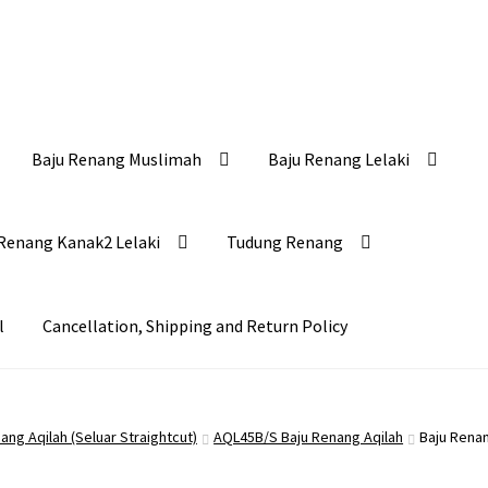
Baju Renang Muslimah
Baju Renang Lelaki
Renang Kanak2 Lelaki
Tudung Renang
l
Cancellation, Shipping and Return Policy
ang Aqilah (Seluar Straightcut)
AQL45B/S Baju Renang Aqilah
Baju Renan