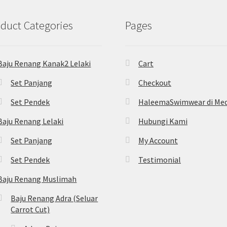
duct Categories
Pages
Baju Renang Kanak2 Lelaki
Cart
Set Panjang
Checkout
Set Pendek
HaleemaSwimwear di Med
Baju Renang Lelaki
Hubungi Kami
Set Panjang
My Account
Set Pendek
Testimonial
Baju Renang Muslimah
Baju Renang Adra (Seluar
Carrot Cut)