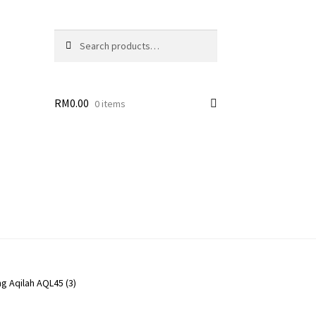
Search
Search
for:
RM
0.00
0 items
g Aqilah AQL45 (3)