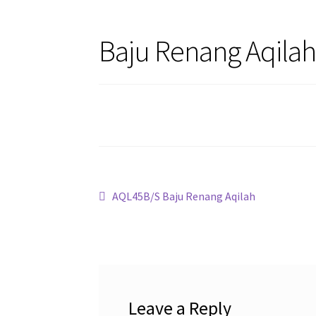
Baju Renang Aqilah
Post
Previous
AQL45B/S Baju Renang Aqilah
post:
navigation
Leave a Reply