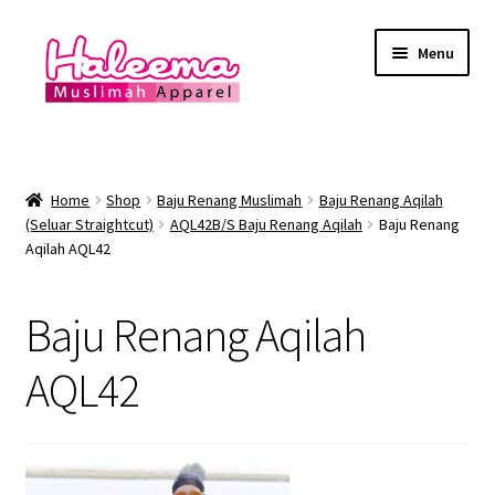
Skip
Skip
Menu
to
to
navigation
content
Home
Lokasi Kedai
Home
Shop
Baju Renang Muslimah
Baju Renang Aqilah
(Seluar Straightcut)
AQL42B/S Baju Renang Aqilah
Baju Renang
Aqilah AQL42
YEAR END SALE
Expand
Baju Renang Muslimah
Baju Renang Aqilah
child
menu
Expand
AQL42
Baju Renang Lelaki
child
menu
Expand
Baju Renang Muslimah Kanak2
child
menu
Expand
Baju Renang Kanak2 Lelaki