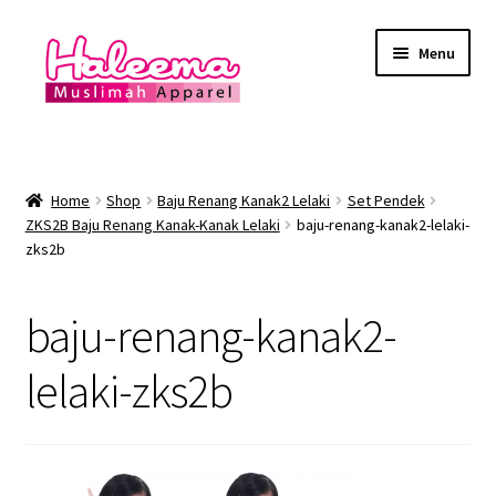
Skip
Skip
Menu
to
to
navigation
content
Home
Lokasi Kedai
Home
Shop
Baju Renang Kanak2 Lelaki
Set Pendek
ZKS2B Baju Renang Kanak-Kanak Lelaki
baju-renang-kanak2-lelaki-
zks2b
YEAR END SALE
Expand
Baju Renang Muslimah
baju-renang-kanak2-
child
menu
Expand
lelaki-zks2b
Baju Renang Lelaki
child
menu
Expand
Baju Renang Muslimah Kanak2
child
menu
Expand
Baju Renang Kanak2 Lelaki