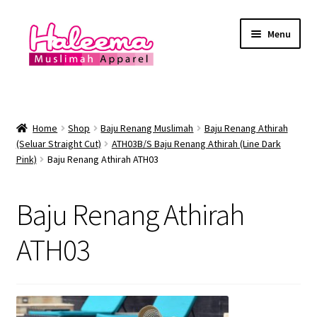
Skip
Skip
Menu
to
to
navigation
content
Home
Lokasi Kedai
Home
Shop
Baju Renang Muslimah
Baju Renang Athirah
(Seluar Straight Cut)
ATH03B/S Baju Renang Athirah (Line Dark
Pink)
Baju Renang Athirah ATH03
YEAR END SALE
Expand
Baju Renang Muslimah
Baju Renang Athirah
child
menu
Expand
ATH03
Baju Renang Lelaki
child
menu
Expand
Baju Renang Muslimah Kanak2
child
menu
Expand
Baju Renang Kanak2 Lelaki