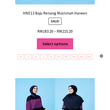
HNE13 Baju Renang Muslimah Haneen
SALE!
RM
183.20
–
RM
215.20
Select options
XS
S
M
L
XL
XXL
3XL
4XL
5XL
6XL