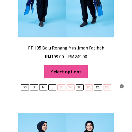
FTH05 Baju Renang Muslimah Fatihah
RM
199.00
–
RM
249.00
Select options
XS
S
M
L
XL
XXL
3XL
4XL
5XL
6XL