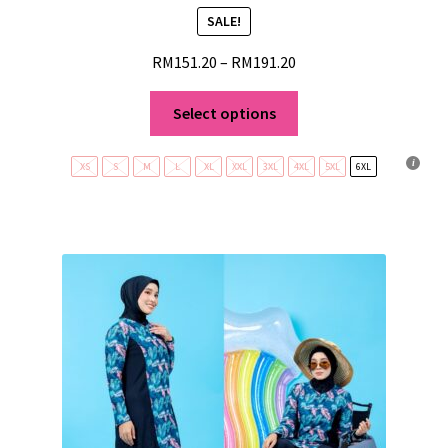
SALE!
RM
151.20
–
RM
191.20
Select options
XS
S
M
L
XL
XXL
3XL
4XL
5XL
6XL