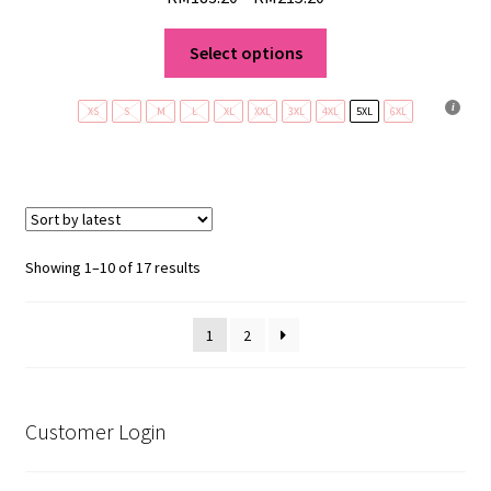
Select options
XS
S
M
L
XL
XXL
3XL
4XL
5XL
6XL
Showing 1–10 of 17 results
1
2
Customer Login