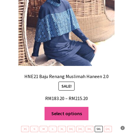
HNE21 Baju Renang Muslimah Haneen 2.0
SALE!
RM
183.20
–
RM
215.20
Select options
XS
S
M
L
XL
XXL
3XL
4XL
5XL
6XL