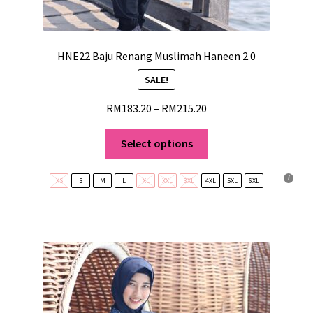
HNE22 Baju Renang Muslimah Haneen 2.0
SALE!
RM
183.20
–
RM
215.20
Select options
XS
S
M
L
XL
XXL
3XL
4XL
5XL
6XL