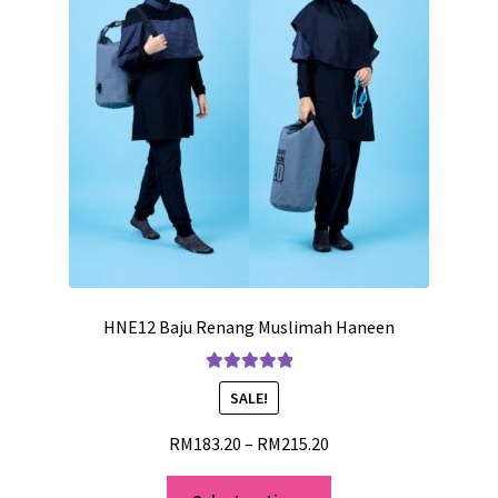
HNE12 Baju Renang Muslimah Haneen
Rated
5.00
SALE!
out of 5
RM
183.20
–
RM
215.20