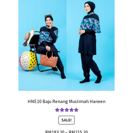
HNE10 Baju Renang Muslimah Haneen
Rated
5.00
SALE!
out of 5
RM
183.20
–
RM
215.20