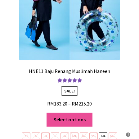
HNE11 Baju Renang Muslimah Haneen
Rated
5.00
SALE!
out of 5
RM
183.20
–
RM
215.20
Select options
XS
S
M
L
XL
XXL
3XL
4XL
5XL
6XL