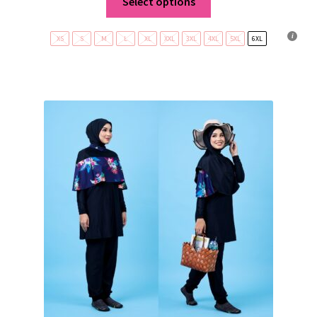
Select options
XS
S
M
L
XL
XXL
3XL
4XL
5XL
6XL