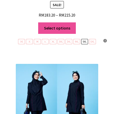
SALE!
RM
183.20
–
RM
215.20
Select options
XS
S
M
L
XL
XXL
3XL
4XL
5XL
6XL