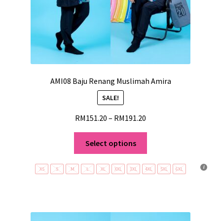
AMI08 Baju Renang Muslimah Amira
SALE!
RM
151.20
–
RM
191.20
Select options
XS
S
M
L
XL
XXL
3XL
4XL
5XL
6XL