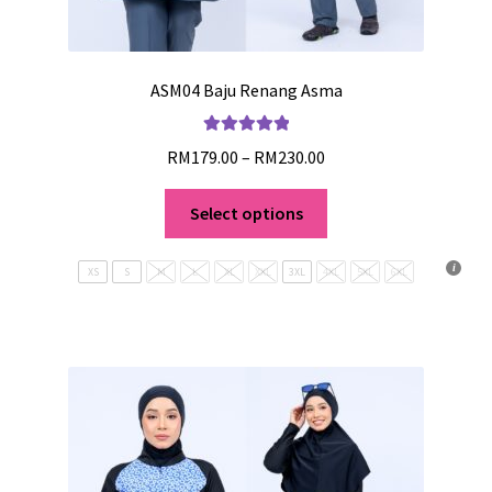
ASM04 Baju Renang Asma
Rated
5.00
RM
179.00
–
RM
230.00
out of 5
Select options
XS
S
M
L
XL
XXL
3XL
4XL
5XL
6XL