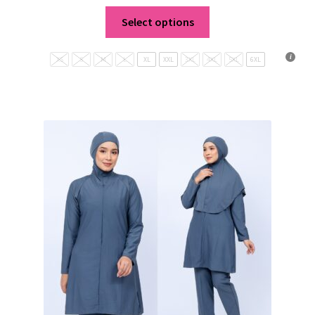
Select options
XS
S
M
L
XL
XXL
3XL
4XL
5XL
6XL