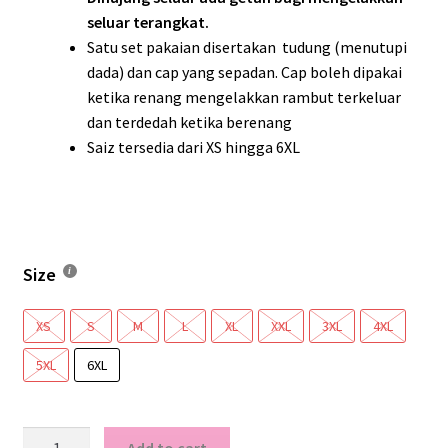
seluar terangkat.
Satu set pakaian disertakan tudung (menutupi
dada) dan cap yang sepadan. Cap boleh dipakai
ketika renang mengelakkan rambut terkeluar
dan terdedah ketika berenang
Saiz tersedia dari XS hingga 6XL
Size
XS
S
M
L
XL
XXL
3XL
4XL
5XL
6XL
AMI09