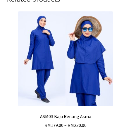
ASM03 Baju Renang Asma
RM
179.00
–
RM
230.00