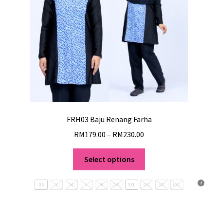
FRH03 Baju Renang Farha
RM
179.00
–
RM
230.00
Select options
XS
S
M
L
XL
XXL
3XL
4XL
5XL
6XL