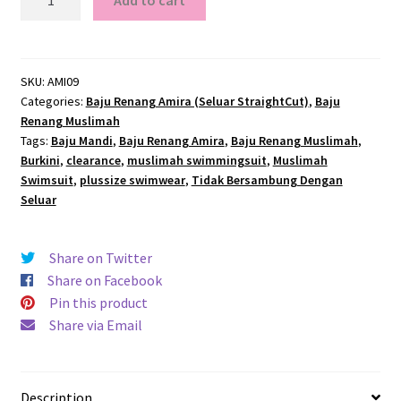
Add to cart
Baju
Renang
Muslimah
Amira
SKU:
AMI09
Categories:
Baju Renang Amira (Seluar StraightCut)
,
Baju
quantity
Renang Muslimah
Tags:
Baju Mandi
,
Baju Renang Amira
,
Baju Renang Muslimah
,
Burkini
,
clearance
,
muslimah swimmingsuit
,
Muslimah
Swimsuit
,
plussize swimwear
,
Tidak Bersambung Dengan
Seluar
Share on Twitter
Share on Facebook
Pin this product
Share via Email
Description