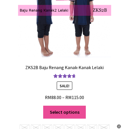
ZKS2B Baju Renang Kanak-Kanak Lelaki
Rated
4.80
SALE!
out of 5
RM
88.00
–
RM
115.00
Select options
3 thn
4 thn
5 thn
6 thn
7 thn
8 thn
9 thn
10 thn