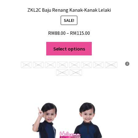
ZKL2C Baju Renang Kanak-Kanak Lelaki
SALE!
RM
88.00
–
RM
115.00
Select options
3 thn
4 thn
5 thn
6 thn
7 thn
8 thn
9 thn
10 thn
11 thn
12 thn