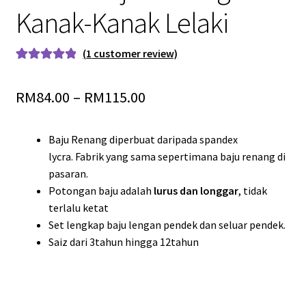
Kanak-Kanak Lelaki
(
1
customer review)
Rated
1
5.00
out of 5
RM
84.00
–
RM
115.00
based on
customer
rating
Baju Renang diperbuat daripada spandex
lycra. Fabrik yang sama sepertimana baju renang di
pasaran.
Potongan baju adalah
lurus dan longgar
, tidak
terlalu ketat
Set lengkap baju lengan pendek dan seluar pendek.
Saiz dari 3tahun hingga 12tahun