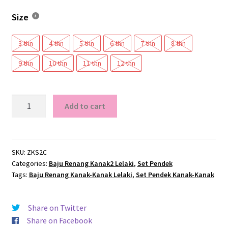
Size
3 thn
4 thn
5 thn
6 thn
7 thn
8 thn
9 thn
10 thn
11 thn
12 thn
ZKS2C
Add to cart
Baju
Renang
Kanak-
Kanak
SKU:
ZKS2C
Categories:
Baju Renang Kanak2 Lelaki
,
Set Pendek
Lelaki
Tags:
Baju Renang Kanak-Kanak Lelaki
,
Set Pendek Kanak-Kanak
quantity
Share on Twitter
Share on Facebook