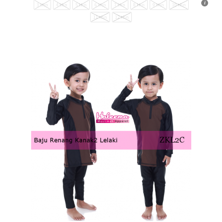
3 thn
4 thn
5 thn
6 thn
7 thn
8 thn
9 thn
10 thn
11 thn
12 thn