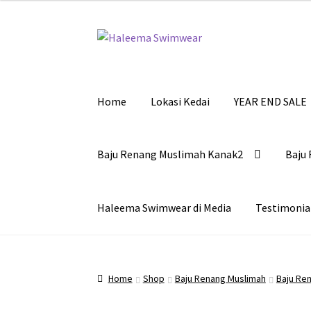
Skip
Skip
to
to
navigation
content
Home
Lokasi Kedai
YEAR END SALE
Baju Renang Muslimah Kanak2
Baju 
Haleema Swimwear di Media
Testimonia
Home
Shop
Baju Renang Muslimah
Baju Re