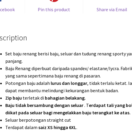
acebook
Pin this product
Share via Email
scription
Set baju renang berisi baju, seluar dan tudung renang sporty y
panjang.
Baju Renang diperbuat daripada spandex/ elastane/lycra. Fabri
yang sama sepertimana baju renang di pasaran.
Potongan baju adalah
lurus dan longgar
, tidak terlalu ketat. Ia
dapat membantu melindungi kekurangan bentuk badan.
Zip baju
terletak di
bahagian belakang.
Baju tidak bersambung dengan seluar
. T
erdapat tali yang bo
diikat pada seluar bagi mengelakkan baju terangkat ke atas.
Seluar berpotongan straight cut
Terdapat dalam
saiz XS hingga 6XL
.