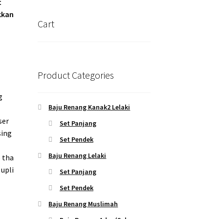
t
kkan
Cart
Product Categories
g
Baju Renang Kanak2 Lelaki
user
Set Panjang
sing
Set Pendek
Baju Renang Lelaki
p tha
 upli
Set Panjang
Set Pendek
Baju Renang Muslimah