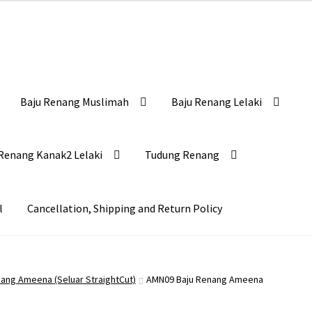
Baju Renang Muslimah
Baju Renang Lelaki
Renang Kanak2 Lelaki
Tudung Renang
l
Cancellation, Shipping and Return Policy
nang Ameena (Seluar StraightCut)
AMN09 Baju Renang Ameena