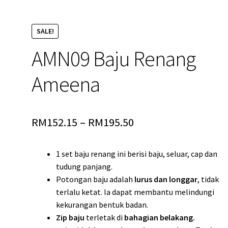
SALE!
AMN09 Baju Renang
Ameena
RM
152.15
–
RM
195.50
1 set baju renang ini berisi baju, seluar, cap dan
tudung panjang.
Potongan baju adalah
lurus dan longgar
, tidak
terlalu ketat. Ia dapat membantu melindungi
kekurangan bentuk badan.
Zip baju
terletak di
bahagian belakang.