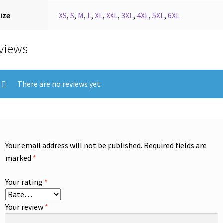
ize
XS
,
S
,
M
,
L
,
XL
,
XXL
,
3XL
,
4XL
,
5XL
,
6XL
views
There are no reviews yet.
Your email address will not be published.
Required fields are
marked
*
Your rating
*
Your review
*