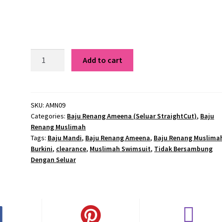
AMN09
Add to cart
Baju
Renang
Ameena
quantity
SKU:
AMN09
Categories:
Baju Renang Ameena (Seluar StraightCut)
,
Baju
Renang Muslimah
Tags:
Baju Mandi
,
Baju Renang Ameena
,
Baju Renang Muslima
Burkini
,
clearance
,
Muslimah Swimsuit
,
Tidak Bersambung
Dengan Seluar