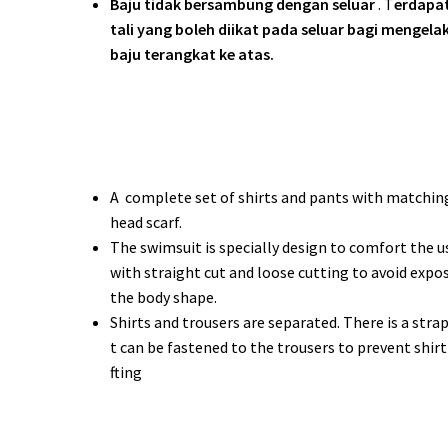
Baju tidak bersambung dengan seluar
. T
erdapa
tali yang boleh diikat pada seluar bagi mengela
baju terangkat ke atas.
A complete set of shirts and pants with matchin
head scarf.
The swimsuit is specially design to comfort the 
with straight cut and loose cutting to avoid expo
the body shape.
Shirts and trousers are separated. There is a stra
t can be fastened to the trousers to prevent shirt
fting