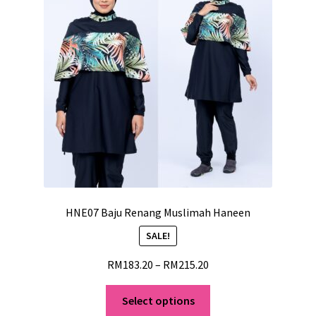
HNE07 Baju Renang Muslimah Haneen
SALE!
RM
183.20
–
RM
215.20
Select options