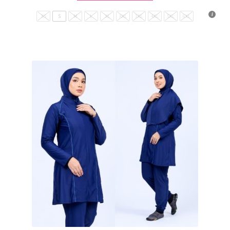
XS
S
M
L
XL
XXL
3XL
4XL
5XL
6XL