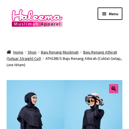
Skip
Skip
Menu
to
to
navigation
content
Home
Lokasi Kedai
Home
Shop
Baju Renang Muslimah
Baju Renang Athirah
(Seluar Straight Cut)
ATH18B/S Baju Renang Athirah (Coklat Gelap,
Line Hitam)
YEAR END SALE
Expand
Baju Renang Muslimah
child
menu
Expand
Baju Renang Lelaki
child
menu
Expand
Baju Renang Muslimah Kanak2
child
menu
Expand
Baju Renang Kanak2 Lelaki