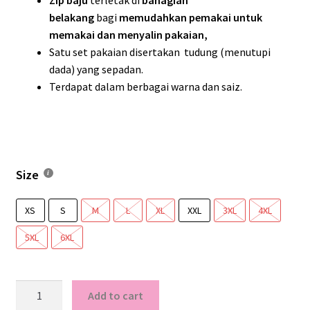
Zip baju
terletak di
bahagian
belakang
bagi
memudahkan pemakai untuk
memakai dan menyalin pakaian,
Satu set pakaian disertakan tudung (menutupi
dada) yang sepadan.
Terdapat dalam berbagai warna dan saiz.
Size
XS
S
M
L
XL
XXL
3XL
4XL
5XL
6XL
ATH18B/S
Add to cart
Baju