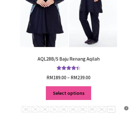
AQL28B/S Baju Renang Aqilah
Rated
4.50
RM
189.00
–
RM
239.00
out of 5
Select options
XS
S
M
L
XL
XXL
3XL
4XL
5XL
6XL