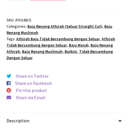
Renang
Athirah
(Coklat
SKU:
ATH18B/S
Categories:
Baju Renang Athirah (Seluar Straight Cut)
,
Baju
Gelap,
Renang Muslimah
Line
Tags:
Athirah Baju Tidak Bersambung dengan Seluar
,
Athirah
Hitam)
Tidak Bersambung dengan Seluar
,
Baju Mandi
,
Baju Renang
quantity
Athirah
,
Baju Renang Muslimah
,
Burkini
,
Tidak Bersambung
Dengan Seluar
Share on Twitter
Share on Facebook
Pin this product
Share via Email
Description