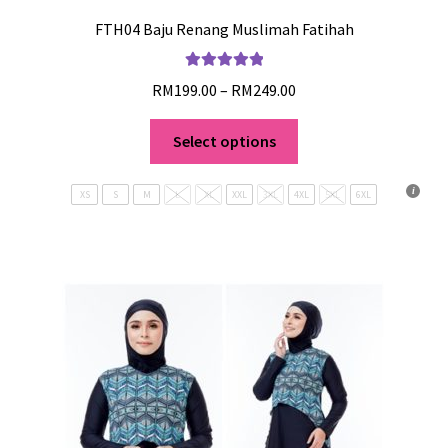
FTH04 Baju Renang Muslimah Fatihah
Rated
5.00
RM
199.00
–
RM
249.00
out of 5
Select options
XS
S
M
L
XL
XXL
3XL
4XL
5XL
6XL